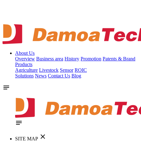
About Us
Overview
Business area
History
Promotion
Patents & Brand
Products
Agriculture
Livestock
Sensor
ROIC
Solutions
News
Contact Us
Blog
notes
notes
clear
SITE MAP