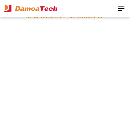
notes
fabless chip manufacturer
and a sensor manufacturer
About Us
다모아텍과 함께 반짝이는 미래를 설계하세요.