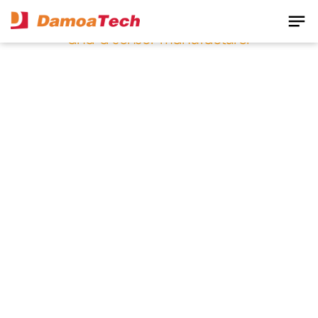
notes
fabless chip manufacturer
and a sensor manufacturer
About Us
다모아텍과 함께 반짝이는 미래를 설계하세요.